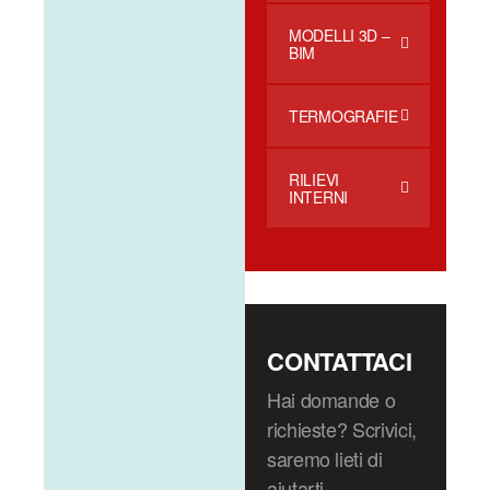
MODELLI 3D –
BIM
TERMOGRAFIE
RILIEVI
INTERNI
CONTATTACI
Hai domande o
richieste? Scrivici,
saremo lieti di
aiutarti.